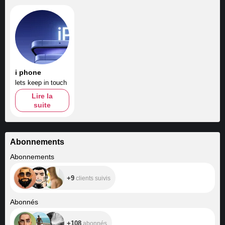
i phone
lets keep in touch
Lire la
suite
Abonnements
+9
Abonnements
+9
clients suivis
+108
Abonnés
+108
abonnés