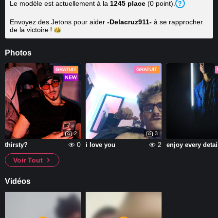
Le modèle est actuellement à la
1245 place
(0 point).
Envoyez des Jetons pour aider
-Delacruz911-
à se rapprocher
de la
victoire !
Photos
GRATUIT
GRATUIT
2
3
0
2
thirsty?
i love you
enjoy every detai
Voir Tout
Vidéos