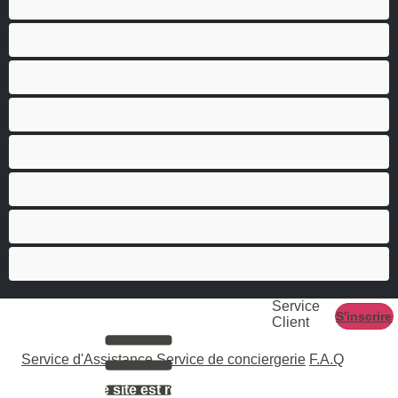
Gay
Grosse Bite
Hétéro
Les as du chat privé
Musclé
Ours
Étudiante
Service
S'inscrire
Client
Service d'Assistance
Service de conciergerie
F.A.Q
L'accès à ce site est réservé aux adultes âgés de 18