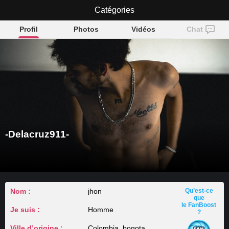
-Delacruz911-
Catégories
Profil
Photos
Vidéos
Chat
-Delacruz911-
Nom :
jhon
Qu’est-ce
que
le FanBoost
Je suis :
Homme
?
Ville d’origine :
Colombia, bogota