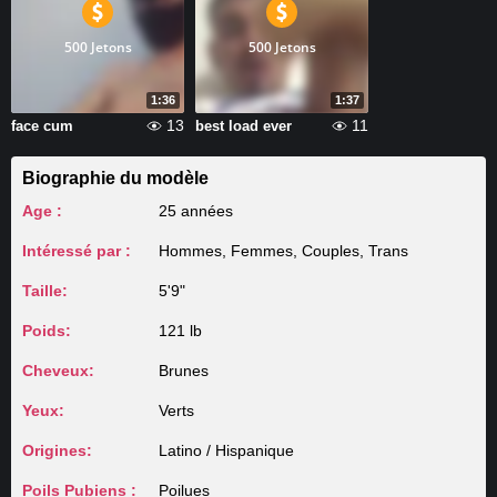
500 Jetons
500 Jetons
1:36
1:37
13
11
face cum
best load ever
Biographie du modèle
Age :
25 années
Intéressé par :
Hommes, Femmes, Couples, Trans
Taille:
5'9"
Poids:
121 lb
Cheveux:
Brunes
Yeux:
Verts
Origines:
Latino / Hispanique
Poils Pubiens :
Poilues