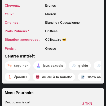
Cheveux:
Brunes
Yeux:
Marron
Origines:
Blanche / Caucasienne
Poils Pubiens :
Coiffées
Situation amoureuse :
Célibataire
Pénis :
Grosse
Centres d'intérêt
taquiner
jeux sexuels
giclée
é
éjaculer
du cul à la bouche
show cams
Menu Pourboire
Doigt dans le cul
2 TKN