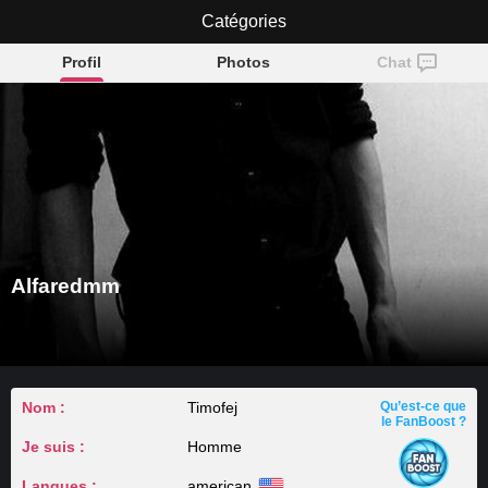
Catégories
Alfaredmm
Profil
Photos
Chat
Alfaredmm
Nom :
Timofej
Qu’est-ce que
le FanBoost ?
Je suis :
Homme
Langues :
american