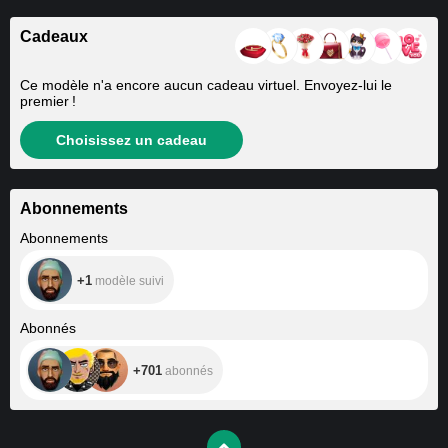
Cadeaux
Ce modèle n'a encore aucun cadeau virtuel. Envoyez-lui le
premier !
Choisissez un cadeau
Abonnements
+1
Abonnements
+1
modèle suivi
+701
Abonnés
+701
abonnés