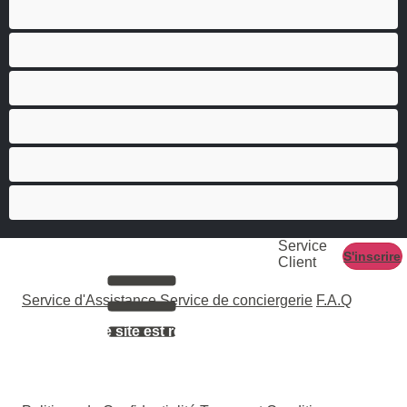
Grosse Bite
Hétéro
Les as du chat privé
Musclé
Ours
Étudiante
Service
S'inscrire
Client
Service d'Assistance
Service de conciergerie
F.A.Q
L'accès à ce site est réservé aux adultes âgés de 18
ans ou plus.
Tous les modèles qui apparaissant sur le site sont
âgés d'au moins 18 ans.