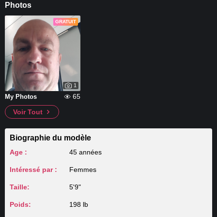
Photos
GRATUIT
1
65
My Photos
Voir Tout
Biographie du modèle
Age :
45 années
Intéressé par :
Femmes
Taille:
5'9"
Poids:
198 lb