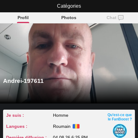
Andrei-197611
Catégories
Profil
Photos
Chat
Andrei-197611
Je suis :
Homme
Qu’est-ce que
le FanBoost ?
Langues :
Roumain
Dernière diffusion :
04.08.26 6:25 PM