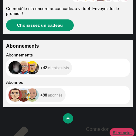
Ce modèle n'a encore aucun cadeau virtuel. Envoyez-lui le
premier !
Choisissez un cadeau
Abonnements
+42
Abonnements
+42
clients suivis
+98
Abonnés
+98
abonnés
Connexion
S'inscrire