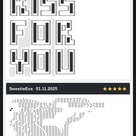
║█╙╜╓╜░║█║║█╙──╖║█╙──╖
║█╓╖╙╖░║█║╙──╖█║╙──╖█║
║█║║█╙╖║█║╓──╜█║╓──╜█║
╙─╜╙──╜╙─╜╙────╜╙────╜
╓────╖░╓─────╖░╓────╖
║█╓──╜░║█╓─╖█║░║█╓╖█║
║█╙─╖░░║█║░║█║░║█╙╜╓╜
║█╓─╜░░║█║░║█║░║█╓╖╙╖
║█║░░░░║█╙─╜█║░║█║║█╙╖
╙─╜░░░░╙─────╜░╙─╜╙──╜
╓─╖░╓─╖╓─────╖░╓─╖░╓─╖
║█║░║█║║█╓─╖█║░║█║░║█║
║█╙─╜█║║█║░║█║░║█║░║█║
╙─╖█╓─╜║█║░║█║░║█║░║█║
░░║█║░░║█╙─╜█║░║█╙─╜█║
░░╙─╜░░╙─────╜░╙─────╜
SweetieEva
01.11.2025
.⢠⣴⣶⣶⣷⣶⣴⡤⣄⡀ ⠀⠀⠀⢀⣼⡿⣿⣿⣿⣟⣽⣽⡟⣮⢷⡄
⠀⠀⠀⣿⣿⣟⣿⣿⣿⡟⣿⢻⢧⡿⣺⡇ ⠀⠀⠀⣿⣿⣿⣽⣿⠟⡳⣳⢯⣿⣿⣿⠀⠀⠀⠀⠀⠀ ⠀
💕 ⠀⢀⣾⡿⣿⡕⣭⣶⣿⢹⣯⣿⣿⣿⣿⡗⠀⠀⠀⠀⠀⠀⠀⠀⣀⡀
⠀⢸⡟⣾⣿⡼⣿⣿⣼⢻⣿⣿⣿⣿⣿⠃⠀⠀⠀⠀⢀⡼⠀⣾⡟
⣠⠞⣣⢿⣿⡇⣿⣿⣹⣟⣿⠋⠉⠉⠉⠀⠀⠀⢀⣾⣿⣾⠿⠋
⠜⣴⣿⢿⢟⣵⣟⣿⣧⡻⣿⣀⣀⣀⣀⡀⠀⠀⣼⡟⠁
⠀⠸⣿⣿⡺⣿⣹⣿⣿⣿⣮⡻⣿⣿⣿⣿⣆⢠⣿⡇
⠀⠀⣸⣿⣿⢹⣿⣽⣿⣿⣿⣷⢹⣿⣿⣿⣿⣾⣿⡇