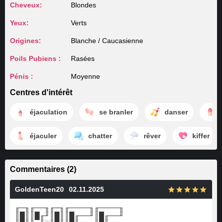
Cheveux:
Blondes
Yeux:
Verts
Origines:
Blanche / Caucasienne
Poils Pubiens :
Rasées
Pénis :
Moyenne
Centres d'intérêt
éjaculation
se branler
danser
éjaculer
chatter
rêver
kiffer
Commentaires (2)
GoldenTeen20
02.11.2025
╓─╖╓──╖╓─╖╓────╖╓────╖
║█║║█╓╜║█║║█╓──╜║█╓──╜