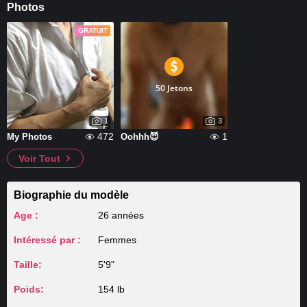
Photos
GRATUIT
50 Jetons
1
3
472
1
My Photos
Oohhh😈
Voir Tout
Biographie du modèle
Age :
26 années
Intéressé par :
Femmes
Taille:
5'9"
Poids:
154 lb