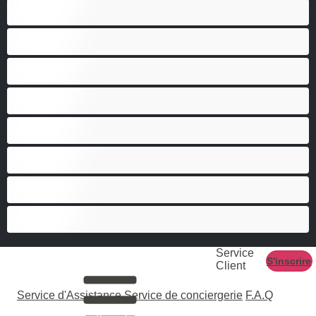
Couples
Gay
Grosse Bite
Hétéro
Les as du chat privé
Musclé
Ours
Étudiante
Service
S'inscrire
Client
Service d'Assistance
Service de conciergerie
F.A.Q