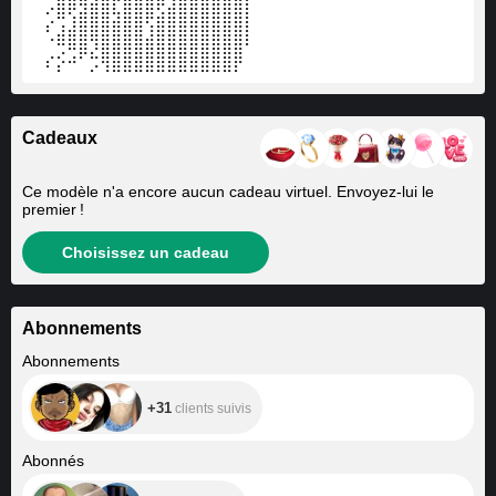
⠀⠔⣿⢟⣽⣿⣿⢧⣿⣿⣿⣫⣾⣿⣿⣿⣿⣿⣿⡇
⠀⠎⣰⣼⣿⣿⣿⣿⣿⣿⢱⣿⣿⣿⣿⣿⣿⣿⣿⡇
⠀⠈⢛⠿⣿⡹⣿⣿⣿⣿⣿⣿⣿⣿⣿⣿⣿⣿⣿⠃⠀⠀⠀⠀
⠀⠎⡕⠚⠁⡩⢻⣿⣿⣿⣿⣿⣿⣿⣿⣿⣿⣿⡟
Cadeaux
Ce modèle n'a encore aucun cadeau virtuel. Envoyez-lui le
premier !
Choisissez un cadeau
Abonnements
+31
Abonnements
+31
clients suivis
+225
Abonnés