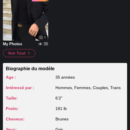
1
35
My Photos
Voir Tout
Biographie du modèle
Age :
35 années
Intéressé par :
Hommes, Femmes, Couples, Trans
Taille:
6'2"
Poids:
181 lb
Cheveux:
Brunes
Yeux:
Gris