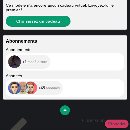
Ce modèle n'a encore aucun cadeau virtuel. Envoyez-lui le
premier !
Choisissez un cadeau
Abonnements
+1
Abonnements
+1
modèle suivi
+65
Abonnés
+65
abonnés
Connexion
S'inscrire