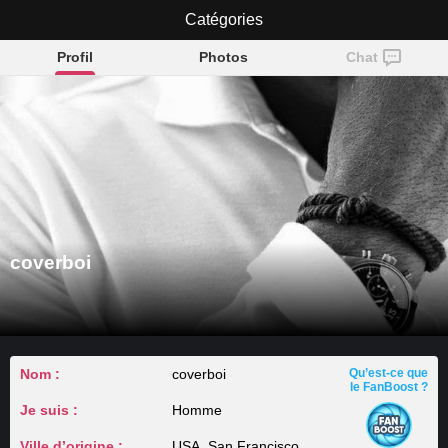
Catégories
coverboi
Profil
Photos
Chat
coverboi
Nom :
coverboi
Qu’est-ce que
le FanBoost ?
Je suis :
Homme
Ville d’origine :
USA, San Francisco