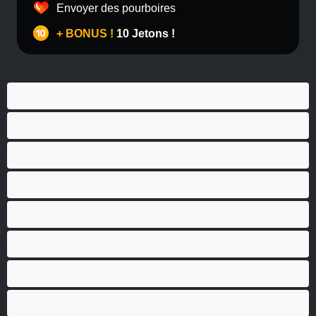
Envoyer des pourboires
+ BONUS !
10 Jetons !
Anal
Bisexuel(le)
Couples
Gay
Grosse Bite
Hétéro
Les as du chat privé
Musclé