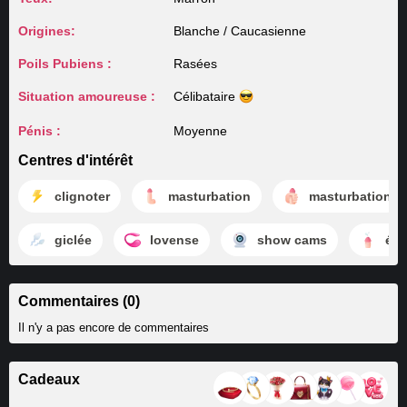
Origines:
Blanche / Caucasienne
Poils Pubiens :
Rasées
Situation amoureuse :
Célibataire
Pénis :
Moyenne
Centres d'intérêt
clignoter
masturbation
masturbation
giclée
lovense
show cams
éja
Commentaires (0)
Il n'y a pas encore de commentaires
Cadeaux