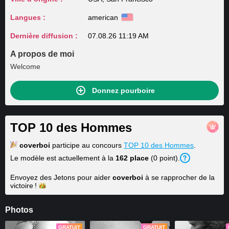
Langues :
american
Dernière diffusion :
07.08.26 11:19 AM
A propos de moi
Welcome
Donnez pourboire
TOP 10 des Hommes
coverboi
participe au concours
TOP 10 des Hommes
.
Le modèle est actuellement à la
162 place
(0 point).
Envoyez des Jetons pour aider
coverboi
à se rapprocher de la
victoire !
Photos
GRATUIT
GRATUIT