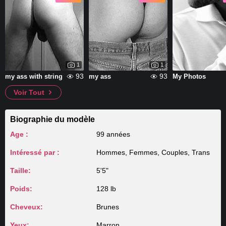
1
1
93
93
my ass with string
my ass
My Photos
Voir Tout
Biographie du modèle
Age :
99 années
Intéressé par :
Hommes, Femmes, Couples, Trans
Taille:
5'5"
Poids:
128 lb
Cheveux:
Brunes
Yeux:
Marron