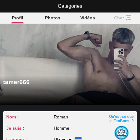
Catégories
tamer666
Profil
Photos
Vidéos
Chat
tamer666
Nom :
Roman
Qu’est-ce que
le FanBoost ?
Je suis :
Homme
Langues :
Ukrainien