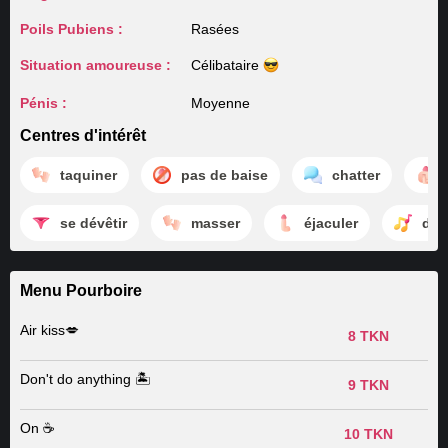
Poils Pubiens :
Rasées
Situation amoureuse :
Célibataire
Pénis :
Moyenne
Centres d'intérêt
taquiner
pas de baise
chatter
se dévêtir
masser
éjaculer
dan
Menu Pourboire
Air kiss💋
8 TKN
Don't do anything 🏝️
9 TKN
On ☕️
10 TKN