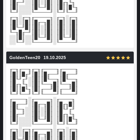
║█╓─╜░░║█║░║█║░║█╓╖╙╖
║█║░░░░║█╙─╜█║░║█║║█╙╖
╙─╜░░░░╙─────╜░╙─╜╙──╜
╓─╖░╓─╖╓─────╖░╓─╖░╓─╖
║█║░║█║║█╓─╖█║░║█║░║█║
║█╙─╜█║║█║░║█║░║█║░║█║
╙─╖█╓─╜║█║░║█║░║█║░║█║
░░║█║░░║█╙─╜█║░║█╙─╜█║
░░╙─╜░░╙─────╜░╙─────╜
GoldenTeen20
19.10.2025
╓─╖╓──╖╓─╖╓────╖╓────╖
║█║║█╓╜║█║║█╓──╜║█╓──╜
║█╙╜╓╜░║█║║█╙──╖║█╙──╖
║█╓╖╙╖░║█║╙──╖█║╙──╖█║
║█║║█╙╖║█║╓──╜█║╓──╜█║
╙─╜╙──╜╙─╜╙────╜╙────╜
╓────╖░╓─────╖░╓────╖
║█╓──╜░║█╓─╖█║░║█╓╖█║
║█╙─╖░░║█║░║█║░║█╙╜╓╜
║█╓─╜░░║█║░║█║░║█╓╖╙╖
║█║░░░░║█╙─╜█║░║█║║█╙╖
╙─╜░░░░╙─────╜░╙─╜╙──╜
╓─╖░╓─╖╓─────╖░╓─╖░╓─╖
║█║░║█║║█╓─╖█║░║█║░║█║
║█╙─╜█║║█║░║█║░║█║░║█║