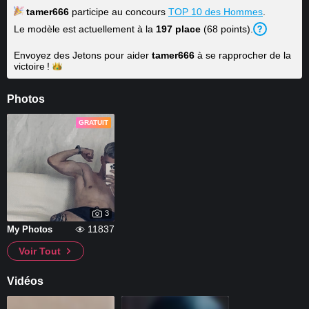
tamer666
participe au concours
TOP 10 des Hommes
.
Le modèle est actuellement à la
197 place
(68 points).
Envoyez des Jetons pour aider
tamer666
à se rapprocher de la
victoire !
Photos
GRATUIT
3
11837
My Photos
Voir Tout
Vidéos