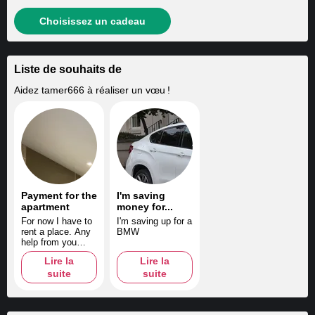
Choisissez un cadeau
Liste de souhaits de
Aidez
tamer666
à réaliser un vœu !
Payment for the
I'm saving
apartment
money for...
For now I have to
I'm saving up for a
rent a place. Any
BMW
help from you
would be most
Lire la
Lire la
welcome. THANK
suite
suite
YOU!