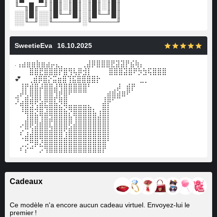
╙─╖█╓─╜║█║░║█║░║█║░║█║
░░║█║░░║█╙─╜█║░║█╙─╜█║
░░╙─╜░░╙─────╜░╙─────╜
SweetieEva
16.10.2025
.⢠⣴⣶⣶⣷⣶⣴⡤⣄⡀ ⠀⠀⠀⢀⣼⡿⣿⣿⣿⣟⣽⣽⡟⣮⢷⡄
⠀⠀⠀⣿⣿⣟⣿⣿⣿⡟⣿⢻⢧⡿⣺⡇ ⠀⠀⠀⣿⣿⣿⣽⣿⠟⡳⣳⢯⣿⣿⣿⠀⠀⠀⠀⠀⠀ ⠀
💕 ⠀⢀⣾⡿⣿⡕⣭⣶⣿⢹⣯⣿⣿⣿⣿⡗⠀⠀⠀⠀⠀⠀⠀⠀⣀⡀
⠀⢸⡟⣾⣿⡼⣿⣿⣼⢻⣿⣿⣿⣿⣿⠃⠀⠀⠀⠀⢀⡼⠀⣾⡟
⣠⠞⣣⢿⣿⡇⣿⣿⣹⣟⣿⠋⠉⠉⠉⠀⠀⠀⢀⣾⣿⣾⠿⠋
⠜⣴⣿⢿⢟⣵⣟⣿⣧⡻⣿⣀⣀⣀⣀⡀⠀⠀⣼⡟⠁
⠀⠸⣿⣿⡺⣿⣹⣿⣿⣿⣮⡻⣿⣿⣿⣿⣆⢠⣿⡇
⠀⠀⣸⣿⣿⢹⣿⣽⣿⣿⣿⣷⢹⣿⣿⣿⣿⣾⣿⡇
⠀⠔⣿⢟⣽⣿⣿⢧⣿⣿⣿⣫⣾⣿⣿⣿⣿⣿⣿⡇
⠀⠎⣰⣼⣿⣿⣿⣿⣿⣿⢱⣿⣿⣿⣿⣿⣿⣿⣿⡇
⠀⠈⢛⠿⣿⡹⣿⣿⣿⣿⣿⣿⣿⣿⣿⣿⣿⣿⣿⠃⠀⠀⠀⠀
⠀⠎⡕⠚⠁⡩⢻⣿⣿⣿⣿⣿⣿⣿⣿⣿⣿⣿⡟
Cadeaux
Ce modèle n'a encore aucun cadeau virtuel. Envoyez-lui le
premier !