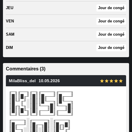
JEU
Jour de congé
VEN
Jour de congé
SAM
Jour de congé
DIM
Jour de congé
Commentaires (3)
MilaBliss_del
10.05.2026
╓─╖╓──╖╓─╖╓────╖╓────╖
║█║║█╓╜║█║║█╓──╜║█╓──╜
║█╙╜╓╜░║█║║█╙──╖║█╙──╖
║█╓╖╙╖░║█║╙──╖█║╙──╖█║
║█║║█╙╖║█║╓──╜█║╓──╜█║
╙─╜╙──╜╙─╜╙────╜╙────╜
╓────╖░╓─────╖░╓────╖
║█╓──╜░║█╓─╖█║░║█╓╖█║
║█╙─╖░░║█║░║█║░║█╙╜╓╜