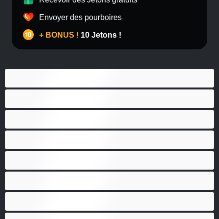
Envoyer des pourboires
+ BONUS !
10 Jetons !
Anal
Bisexuel(le)
Couples
Gay
Grosse Bite
Hétéro
Les as du chat privé
Musclé