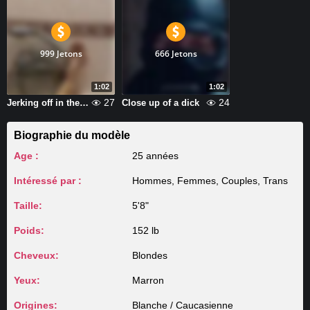
999 Jetons
666 Jetons
1:02
1:02
27
24
Jerking off in the bathroom
Close up of a dick
Biographie du modèle
Age :
25 années
Intéressé par :
Hommes, Femmes, Couples, Trans
Taille:
5'8"
Poids:
152 lb
Cheveux:
Blondes
Yeux:
Marron
Origines:
Blanche / Caucasienne