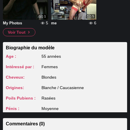
1
5
5
6
My Photos
me
Voir Tout
Biographie du modèle
Age :
55 années
Intéressé par :
Femmes
Cheveux:
Blondes
Origines:
Blanche / Caucasienne
Poils Pubiens :
Rasées
Pénis :
Moyenne
Commentaires (0)