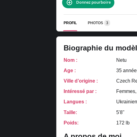
Donnez pourboire
PROFIL
PHOTOS
3
Biographie du modè
Nom :
Netu
Age :
35 année
Ville d’origine :
Czech Re
Intéressé par :
Femmes,
Langues :
Ukrainie
Taille:
5'8"
Poids:
172 lb
A propos de moi