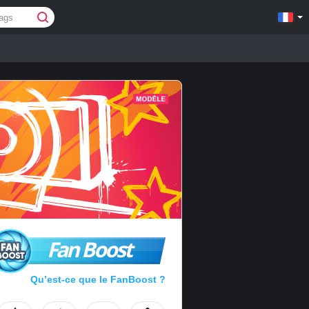
Fan Boost
Qu’est-ce que le FanBoost ?