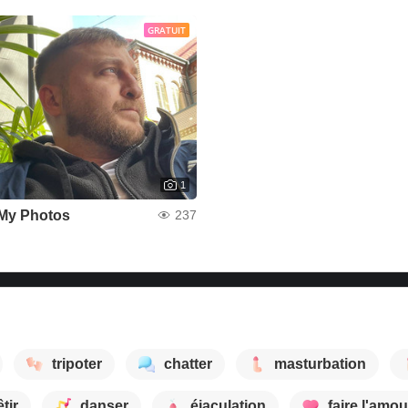
GRATUIT
1
My Photos
237
tripoter
chatter
masturbation
tir
danser
éjaculation
faire l'amou