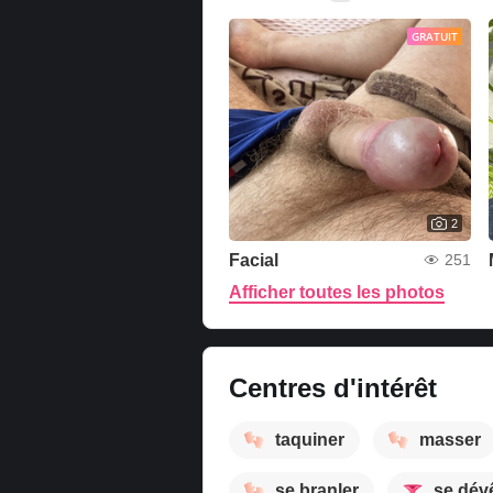
GRATUIT
2
Facial
251
Afficher toutes les photos
Centres d'intérêt
taquiner
masser
se branler
se dévê