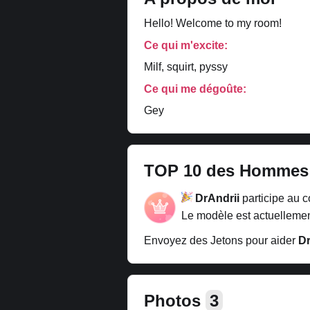
Hello! Welcome to my room!
Ce qui m'excite:
Milf, squirt, pyssy
Ce qui me dégoûte:
Gey
TOP 10 des Hommes
DrAndrii
participe au 
Le modèle est actuellemen
Envoyez des Jetons pour aider
Dr
Photos
3