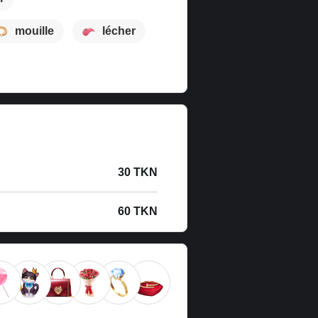
mouille
lécher
30 TKN
60 TKN