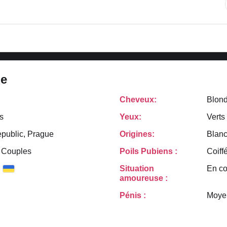
le
Cheveux:
Blon
s
Yeux:
Verts
public, Prague
Origines:
Blanc
 Couples
Poils Pubiens :
Coiff
n
Situation
En co
amoureuse :
Pénis :
Moye