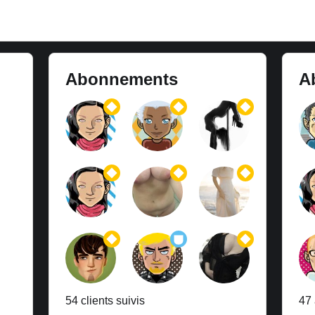
Abonnements
A
54 clients suivis
47