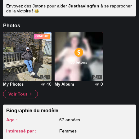
Envoyez des Jetons pour aider
Justhavingfun
à se rapprocher
de la
victoire !
Photos
GRATUIT
50 Jetons
1
1
40
0
My Photos
My Album
Voir Tout
Biographie du modèle
Age :
67 années
Intéressé par :
Femmes