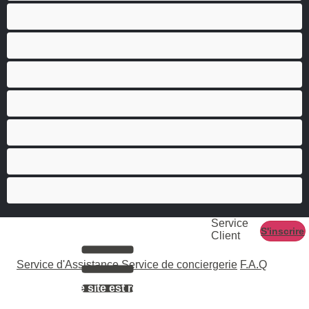
Gay
Grosse Bite
Hétéro
Les as du chat privé
Musclé
Ours
Étudiante
Service
S'inscrire
Client
Service d'Assistance
Service de conciergerie
F.A.Q
L'accès à ce site est réservé aux adultes âgés de 18
ans ou plus.