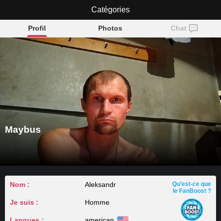
Catégories
Maybus
Profil
Photos
Chat
Maybus
Nom :
Aleksandr
Qu’est-ce que
le FanBoost ?
Je suis :
Homme
Langues :
american