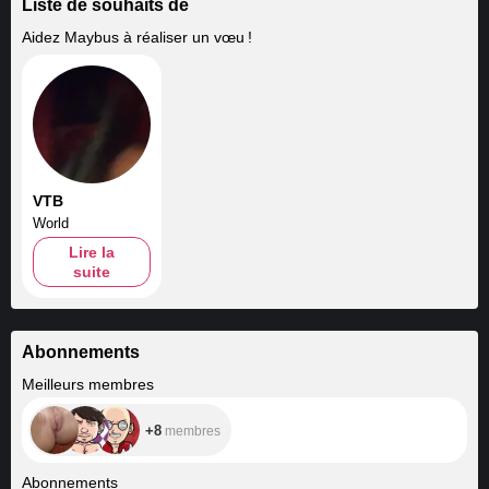
Liste de souhaits de
Aidez
Maybus
à réaliser un vœu !
VTB
World
Lire la
suite
Abonnements
+8
Meilleurs membres
+8
membres
+311
Abonnements