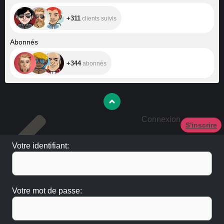
+311
clients suivis
+344
Abonnés
+344
abonnés
Connexion
S'inscrire
Votre identifiant:
Votre mot de passe: