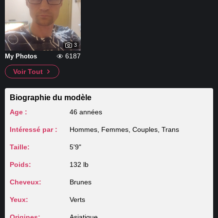
3
6187
My Photos
Voir Tout
Biographie du modèle
Age :
46 années
Intéressé par :
Hommes, Femmes, Couples, Trans
Taille:
5'9"
Poids:
132 lb
Cheveux:
Brunes
Yeux:
Verts
Origines:
Asiatique