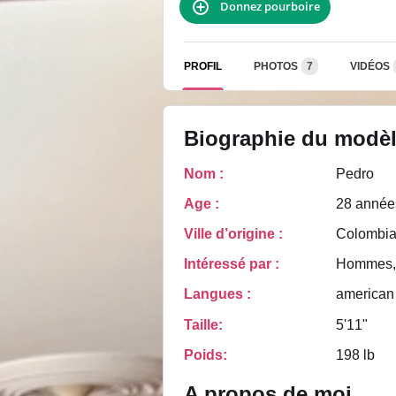
Donnez pourboire
PROFIL
PHOTOS
7
VIDÉOS
Biographie du modè
Nom :
Pedro
Age :
28 année
Ville d’origine :
Colombia
Intéressé par :
Hommes, 
Langues :
american
Taille:
5'11"
Poids:
198 lb
A propos de moi