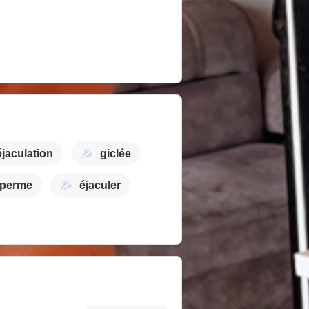
éjaculation
giclée
sperme
éjaculer