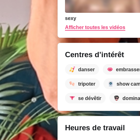
sexy
Afficher toutes les vidéos
Centres d'intérêt
danser
embrasse
tripoter
show ca
se dévêtir
domina
Heures de travail