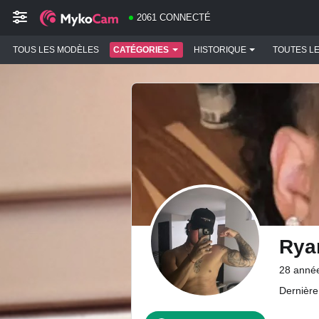
2061 CONNECTÉ
TOUS LES MODÈLES
CATÉGORIES
HISTORIQUE
TOUTES L
Rya
28 anné
Dernière 