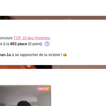
concours
TOP 10 des Hommes
.
t à la
893 place
(0 point).
yan-1a
à se rapprocher de la
victoire !
GRATUIT