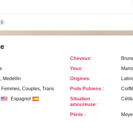
1
le
Cheveux:
Brun
s
Yeux:
Marr
, Medellín
Origines:
Latin
Femmes, Couples, Trans
Poils Pubiens :
Coiff
Espagnol
Situation
Célib
amoureuse :
Pénis :
Moye