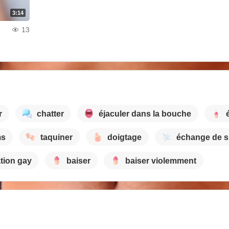
3:14
13
r
chatter
éjaculer dans la bouche
ms
taquiner
doigtage
échange de 
tion gay
baiser
baiser violemment