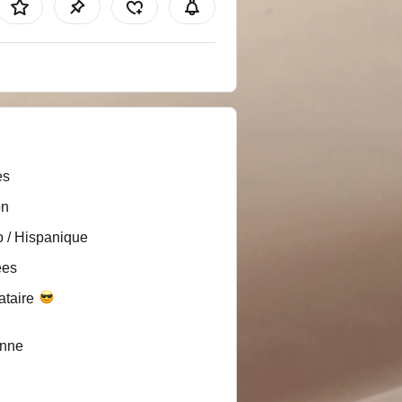
es
on
o / Hispanique
ées
ataire
nne